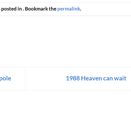
s posted in . Bookmark the
permalink
.
upole
1988 Heaven can wait